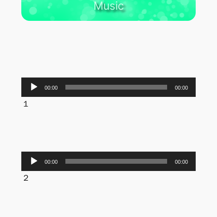
Music
音
00:00
00:00
声
１
プ
レ
ー
ヤ
音
ー
00:00
00:00
声
２
プ
レ
ー