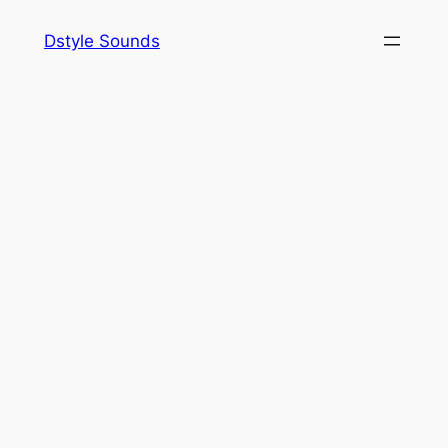
内
Dstyle Sounds
容
を
ス
キ
ッ
プ