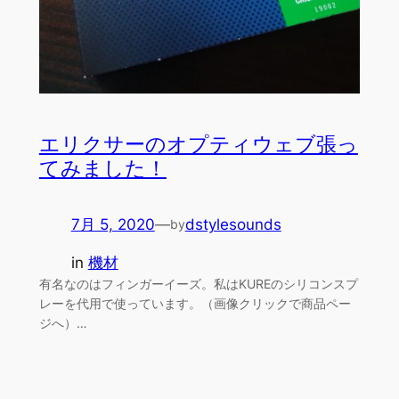
エリクサーのオプティウェブ張っ
てみました！
7月 5, 2020
—
dstylesounds
by
in
機材
有名なのはフィンガーイーズ。私はKUREのシリコンスプ
レーを代用で使っています。（画像クリックで商品ペー
ジへ）…