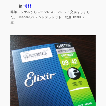
in
機材
昨年ニッケルからステンレスにフレット交換をしまし
た。 Jescarのステンレスフレット（硬度HV300） 一
度…