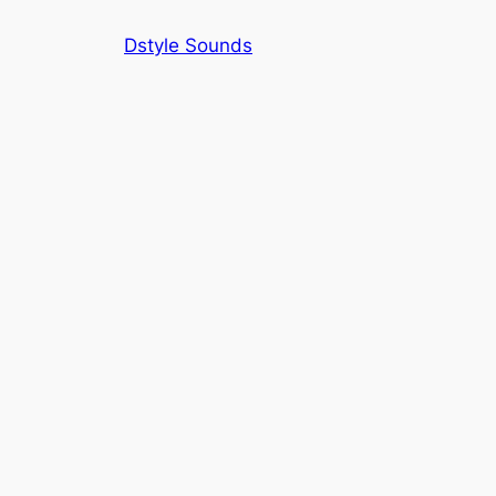
内
Dstyle Sounds
容
を
ス
キ
ッ
プ