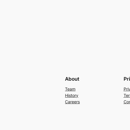
About
Pr
Team
Pri
History
Ter
Careers
Con